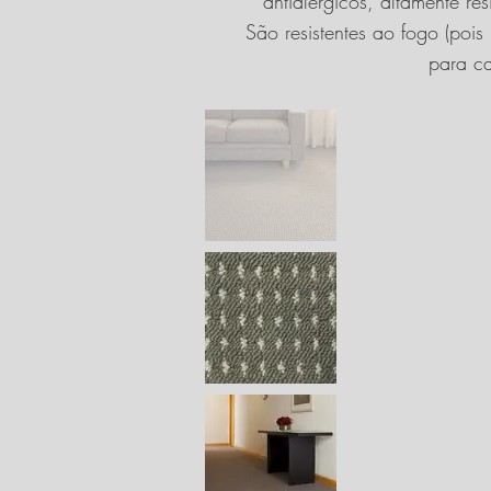
antialérgicos, altamente r
São resistentes ao fogo (poi
para ca