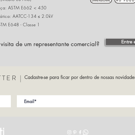
aça: ASTM E662 < 450
stática: AATCC-134 ≤ 2.0kV
STM E648 - Classe 1
Entre
visita de um representante comercial?
TER |
Cadastre-se para ficar por dentro de nossas novidad