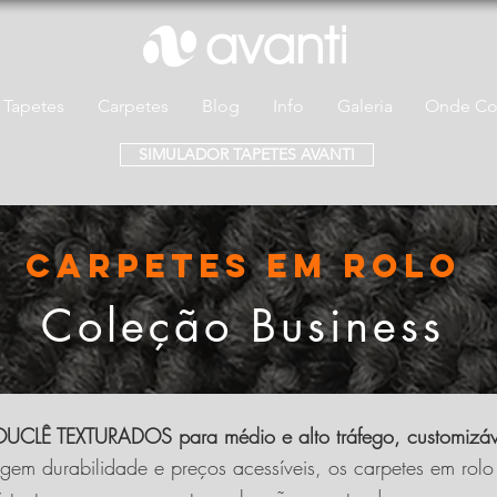
Tapetes
Carpetes
Blog
Info
Galeria
Onde Co
SIMULADOR TAPETES AVANTI
CARPETES EM ROLO
Coleção Business
UCLÊ TEXTURADOS para médio e alto tráfego, customizá
igem durabilidade e preços acessíveis, os carpetes em rol