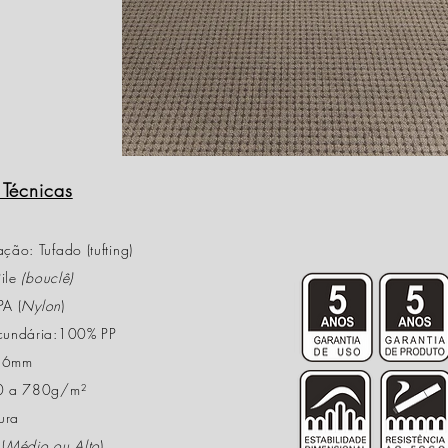
 Técnicas
ção: Tufado (tufting)
Pile
(bouclê)
PA (
Nylon
)
ecundária:100% PP
. 6mm
00 a 780g/m²
ura
(
Médio ou Alto
)