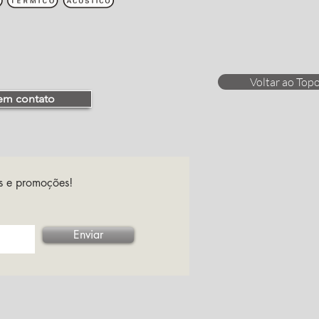
Voltar ao Top
 em contato
es e promoções!
Enviar