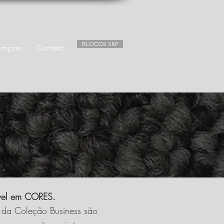
BLOCOS SKP
mprar
Contato
vel em CORES.
o da Coleção Business são