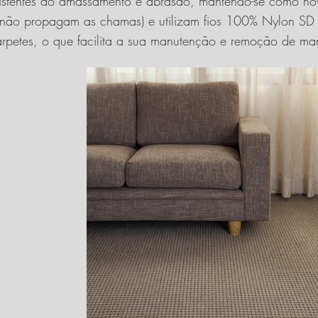
esistentes ao amassamento e abrasão, mantendo-se como no
s não propagam as chamas) e utilizam fios 100% Nylon SD 
rpetes, o que facilita a sua manutenção e remoção de ma