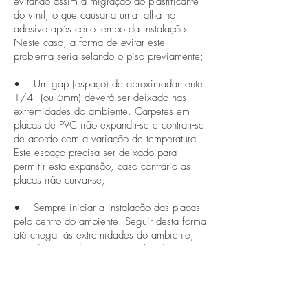
evitando assim a migração do plastificante
do vinil, o que causaria uma falha no
adesivo após certo tempo da instalação.
Neste caso, a forma de evitar este
problema seria selando o piso previamente;
• Um gap (espaço) de aproximadamente
1/4'' (ou 6mm) deverá ser deixado nas
extremidades do ambiente. Carpetes em
placas de PVC irão expandir-se e contrair-se
de acordo com a variação de temperatura.
Este espaço precisa ser deixado para
permitir esta expansão, caso contrário as
placas irão curvar-se;
• Sempre iniciar a instalação das placas
pelo centro do ambiente. Seguir desta forma
até chegar às extremidades do ambiente,
quando então deverão ser realizados os
ajustes nas medidas das placas, levando
em consideração o tópico anterior.
Cadastre-se para ficar por dentro de