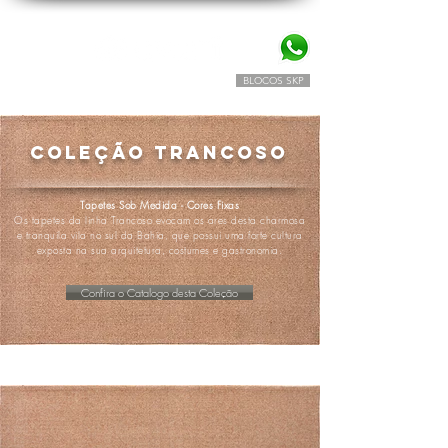
BLOCOS SKP
SIMULADOR TAPETES AVANTI
COLEÇÃO
Trancoso
Tapetes Sob Medida - Cores Fixas
Os tapetes da linha Trancoso evocam os ares desta charmosa
e tranquila vila no sul da Bahia, que possui uma forte cultura
exposta na sua arquitetura, costumes e gastronomia.
Confira o Catalogo desta Coleção