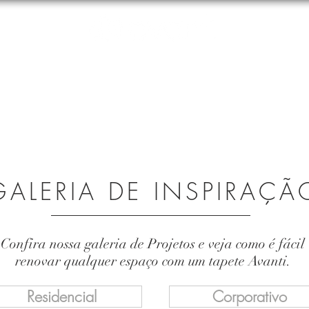
Tapetes
Carpetes
Blog
Info
Galeria
Onde Co
SIMULADOR TAPETES AVANTI
GALERIA DE INSPIRAÇÃ
Confira nossa galeria de Projetos e veja como é fácil
renovar qualquer espaço com um tapete Avanti.
Residencial
Corporativo