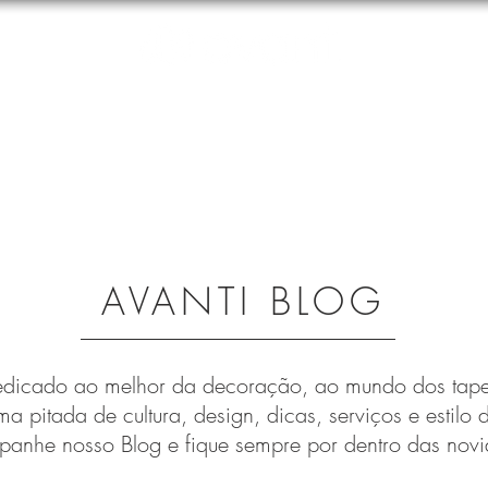
Tapetes
Carpetes
Blog
Info
Galeria
Onde Co
SIMULADOR TAPETES AVANTI
AVANTI BLOG
dicado ao melhor da decoração, ao mundo dos tapet
a pitada de cultura, design, dicas, serviços e estilo 
anhe nosso Blog e fique sempre por dentro das novi