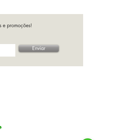
es e promoções!
Enviar
-001
Barra da Tijuca, Rio de
Whatsapp RJ
.775-900