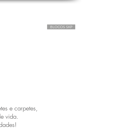
BLOCOS SKP
mprar
Contato
es e carpetes,
de vida.
dades!