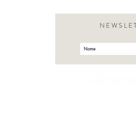
NEWSLET
Institucional
Loja Online
Lojas Físicas e Revendas
Guia de Limpeza
Políticas Comerciais
Fale Conosco