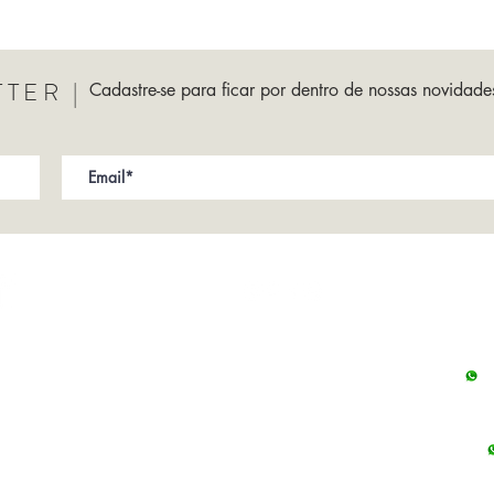
TER |
Cadastre-se para ficar por dentro de nossas novidad
sac@avantitapetes.com.br
Showroom São Paulo -
11 3060-2110
Alameda Gabriel Monteiro da Silva, 887
Jd America - São Paulo - SP | CEP: 01.441
Showroom Rio de Janeiro -
21 2108-8122
Casa Shopping - Av. Ayrton Senna, 2150 - 
Janeiro - RJ (Bl H - lojas H, I, J) | CEP: 22